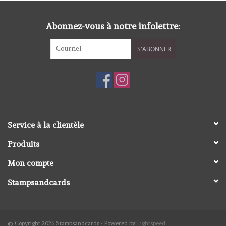
diversen
Abonnez-vous à notre infolettre:
embossingpoeders
S'ABONNER
inkleurbenodigdheden
Lint
Lijm/ tape
Service à la clientèle
Produits
gereedschap
Mon compte
stansmachine en toebehoren
Stampsandcards
schudmateriaal
© Copyright 2026 Stampsandcards - Powered by
Lightspeed