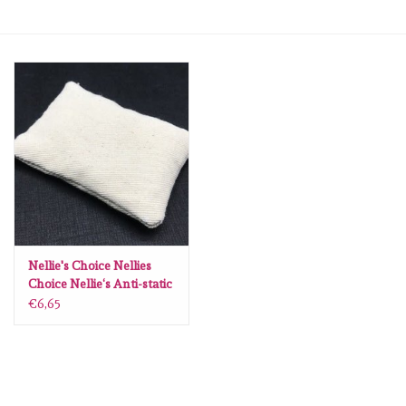
mallen
Stempels
stempelinkt
stempelaccesoires
papier (blokjes) &
embellishments
Nellie's Choice Nellies
Choice Nellie‘s Anti-static
tool NAST001
€6,65
Embellishment/bedeltjes
Mixed Media