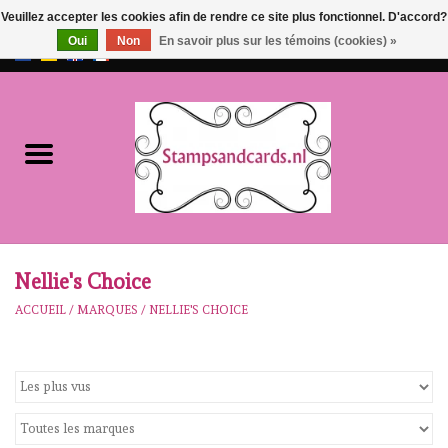
Veuillez accepter les cookies afin de rendre ce site plus fonctionnel. D'accord?
Oui
Non
En savoir plus sur les témoins (cookies) »
EUR
/
GBP
0 Articles - €0,00
Accueil
NOUVEAU!!
pre-order
Karen Burniston
Nellie's Choice
ACCUEIL
/
MARQUES
/
NELLIE'S CHOICE
Crealies
workshops
Notre Marques