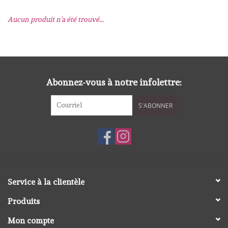
Aucun produit n'a été trouvé...
mallen
Stempels
stempelinkt
Abonnez-vous à notre infolettre:
S'ABONNER
stempelaccesoires
papier (blokjes) &
embellishments
Embellishment/bedeltjes
Service à la clientèle
Produits
Mixed Media
Mon compte