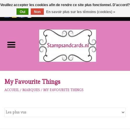
Veuillez accepter les cookies afin de rendre ce site plus fonctionnel. D'accord?
Oui
Non
En savoir plus sur les témoins (cookies) »
EUR
/
GBP
0 Articles - €0,00
Accueil
NOUVEAU!!
pre-order
Karen Burniston
My Favourite Things
ACCUEIL
/
MARQUES
/
MY FAVOURITE THINGS
Crealies
workshops
Notre Marques