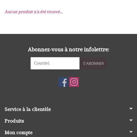
Aucun produit n'a été trouvé...
mallen
Stempels
stempelinkt
Abonnez-vous à notre infolettre:
S'ABONNER
stempelaccesoires
papier (blokjes) &
embellishments
Embellishment/bedeltjes
Service à la clientèle
Produits
Mixed Media
Mon compte