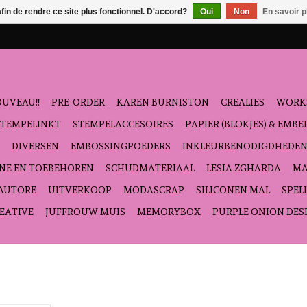
afin de rendre ce site plus fonctionnel. D'accord?
Oui
Non
En savoir p
UVEAU!!
PRE-ORDER
KAREN BURNISTON
CREALIES
WORK
STEMPELINKT
STEMPELACCESOIRES
PAPIER (BLOKJES) & EMB
DIVERSEN
EMBOSSINGPOEDERS
INKLEURBENODIGDHEDE
NE EN TOEBEHOREN
SCHUDMATERIAAL
LESIA ZGHARDA
MA
'AUTORE
UITVERKOOP
MODASCRAP
SILICONEN MAL
SPEL
EATIVE
JUFFROUW MUIS
MEMORYBOX
PURPLE ONION DES