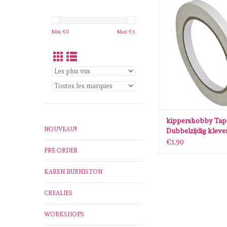
kippershobby Tape Du
klevend transparant 
AJOUTER AU P
Min: €
0
Max: €
5
kippershobby Tap
NOUVEAU!!
Dubbelzijdig klev
transparant 20mt
€1,90
PRE-ORDER
KAREN BURNISTON
CREALIES
WORKSHOPS