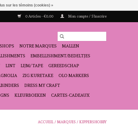
lus sur les témoins (cookies) »
0 Articles - €0,00
Mon compte / S'inscrire
SHOPS
NOTRE MARQUES
MALLEN
ELLISHMENTS
EMBELLISHMENT/BEDELTJES
N
LINT
LIJM/ TAPE
GEREEDSCHAP
GNOLIA
ZIG KURETAKE
OLO MARKERS
LBINDERS
DRESS MY CRAFT
IGNS
KLEURBOEKEN
CARTES-CADEAUX
ACCUEIL
/
MARQUES
/
KIPPERSHOBBY