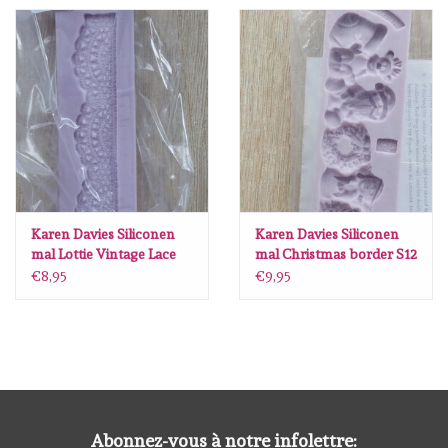
Spellbinders
Dress My Craft
Uniquely Creative
Juffrouw Muis
Memorybox
Karen Davies Siliconen
Karen Davies Siliconen
mal Lottie Vintage Lace
mal Christmas border S12
V39
€8,95
€9,95
Purple Onion Designs
Kleurboeken
Cartes-cadeaux
Abonnez-vous à notre infolettre: