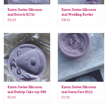
Lesia Zgharda
Karen Davies Siliconen
Karen Davies Siliconen
mal Brooch KO32
mal Wedding Border
Magnolia
KD580
€9,95
€8,95
Zig Kuretake
OLO Markers
Impronte D'autore
Uitverkoop
Modascrap
Karen Davies Siliconen
Karen Davies Siliconen
mal Rudolp Cake top S88
mal Santa Face BL53
Siliconen mal
€5,95
€7,95