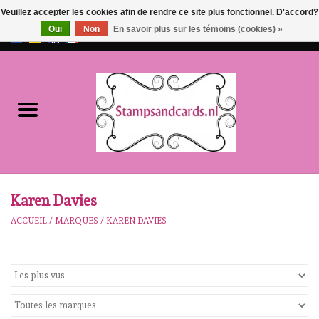
Veuillez accepter les cookies afin de rendre ce site plus fonctionnel. D'accord?
Oui
Non
En savoir plus sur les témoins (cookies) »
EUR
/
GBP
0 Articles - €0,00
Accueil
NOUVEAU!!
pre-order
Karen Burniston
Karen Davies
ACCUEIL
/
MARQUES
/
KAREN DAVIES
Crealies
workshops
Notre Marques