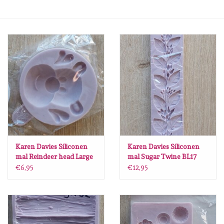
mallen
Stempels
stempelinkt
stempelaccesoires
papier (blokjes) &
embellishments
Karen Davies Siliconen
Karen Davies Siliconen
mal Reindeer head Large
mal Sugar Twine BL17
BL51
€6,95
€12,95
Embellishment/bedeltjes
Mixed Media