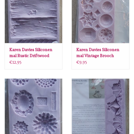
diversen
embossingpoeders
inkleurbenodigdheden
Karen Davies Siliconen
Karen Davies Siliconen
Lint
mal Rustic Driftwood
mal Vintage Brooch
GR32
KO32
€12,95
€9,95
Lijm/ tape
gereedschap
stansmachine en toebehoren
schudmateriaal