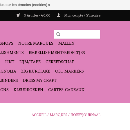
lus sur les témoins (cookies) »
0 Articles - €0,00
Mon compte / S'inscrire
SHOPS
NOTRE MARQUES
MALLEN
ELLISHMENTS
EMBELLISHMENT/BEDELTJES
N
LINT
LIJM/ TAPE
GEREEDSCHAP
GNOLIA
ZIG KURETAKE
OLO MARKERS
LBINDERS
DRESS MY CRAFT
IGNS
KLEURBOEKEN
CARTES-CADEAUX
ACCUEIL
/
MARQUES
/
HOBBYJOURNAAL