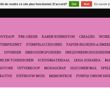
afin de rendre ce site plus fonctionnel. D'accord?
Oui
Non
En savoir p
UVEAU!!
PRE-ORDER
KAREN BURNISTON
CREALIES
WORK
STEMPELINKT
STEMPELACCESOIRES
PAPIER (BLOKJES) & EMB
DIVERSEN
EMBOSSINGPOEDERS
INKLEURBENODIGDHEDE
NE EN TOEBEHOREN
SCHUDMATERIAAL
LESIA ZGHARDA
MA
'AUTORE
UITVERKOOP
MODASCRAP
SILICONEN MAL
SPEL
EATIVE
JUFFROUW MUIS
MEMORYBOX
PURPLE ONION DES