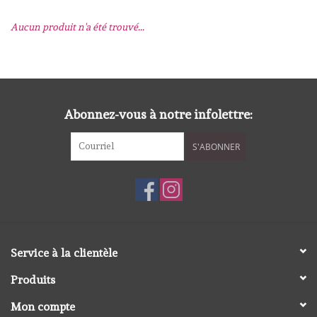
Aucun produit n'a été trouvé...
mallen
Stempels
stempelinkt
Abonnez-vous à notre infolettre:
S'ABONNER
stempelaccesoires
papier (blokjes) &
embellishments
Embellishment/bedeltjes
Service à la clientèle
Produits
Mixed Media
Mon compte