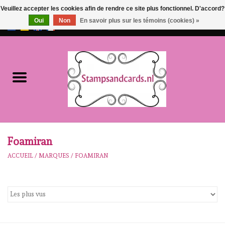
Veuillez accepter les cookies afin de rendre ce site plus fonctionnel. D'accord?
Oui
Non
En savoir plus sur les témoins (cookies) »
EUR
/
GBP
0 Articles - €0,00
Accueil
NOUVEAU!!
pre-order
Karen Burniston
Foamiran
ACCUEIL
/
MARQUES
/
FOAMIRAN
Crealies
workshops
Notre Marques