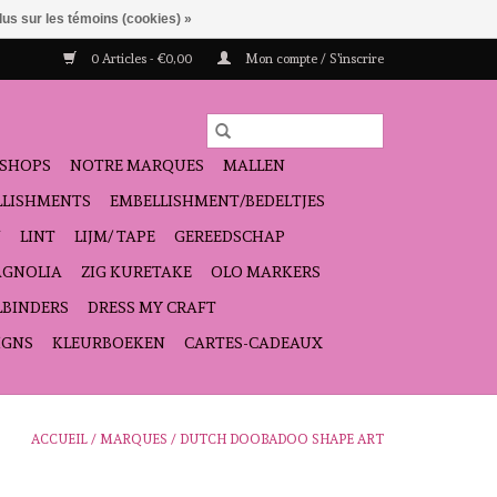
lus sur les témoins (cookies) »
0 Articles - €0,00
Mon compte / S'inscrire
SHOPS
NOTRE MARQUES
MALLEN
ELLISHMENTS
EMBELLISHMENT/BEDELTJES
N
LINT
LIJM/ TAPE
GEREEDSCHAP
GNOLIA
ZIG KURETAKE
OLO MARKERS
LBINDERS
DRESS MY CRAFT
IGNS
KLEURBOEKEN
CARTES-CADEAUX
ACCUEIL
/
MARQUES
/
DUTCH DOOBADOO SHAPE ART