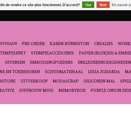
afin de rendre ce site plus fonctionnel. D'accord?
Oui
Non
En savoir p
UVEAU!!
PRE-ORDER
KAREN BURNISTON
CREALIES
WORK
STEMPELINKT
STEMPELACCESOIRES
PAPIER (BLOKJES) & EMB
DIVERSEN
EMBOSSINGPOEDERS
INKLEURBENODIGDHEDE
NE EN TOEBEHOREN
SCHUDMATERIAAL
LESIA ZGHARDA
MA
'AUTORE
UITVERKOOP
MODASCRAP
SILICONEN MAL
SPEL
EATIVE
JUFFROUW MUIS
MEMORYBOX
PURPLE ONION DES