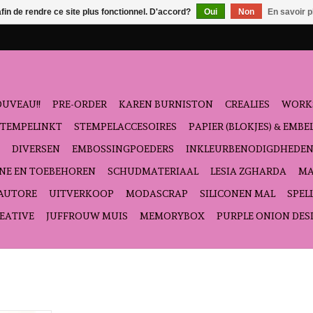
afin de rendre ce site plus fonctionnel. D'accord?
Oui
Non
En savoir p
UVEAU!!
PRE-ORDER
KAREN BURNISTON
CREALIES
WORK
STEMPELINKT
STEMPELACCESOIRES
PAPIER (BLOKJES) & EMB
DIVERSEN
EMBOSSINGPOEDERS
INKLEURBENODIGDHEDE
NE EN TOEBEHOREN
SCHUDMATERIAAL
LESIA ZGHARDA
MA
'AUTORE
UITVERKOOP
MODASCRAP
SILICONEN MAL
SPEL
EATIVE
JUFFROUW MUIS
MEMORYBOX
PURPLE ONION DES