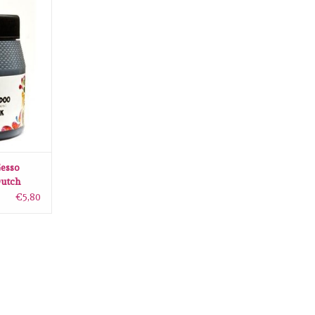
so Dutch
so zwart
ANIER
esso
utch
L
€5,80