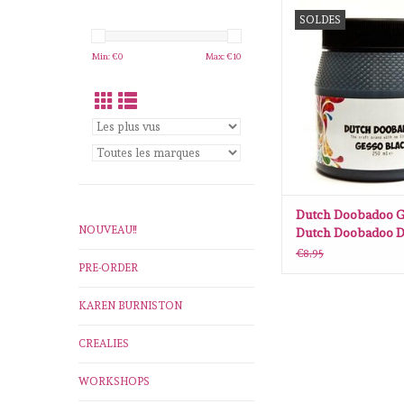
Dutch Doobadoo Ges
SOLDES
Doobadoo Dutch Ges
250ML
Min: €
0
Max: €
10
AJOUTER AU P
Dutch Doobadoo G
NOUVEAU!!
Dutch Doobadoo D
Gesso zwart 250M
€8,95
PRE-ORDER
KAREN BURNISTON
CREALIES
WORKSHOPS