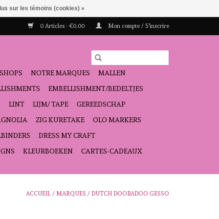
lus sur les témoins (cookies) »
0 Articles - €0,00
Mon compte / S'inscrire
SHOPS
NOTRE MARQUES
MALLEN
ELLISHMENTS
EMBELLISHMENT/BEDELTJES
N
LINT
LIJM/ TAPE
GEREEDSCHAP
GNOLIA
ZIG KURETAKE
OLO MARKERS
LBINDERS
DRESS MY CRAFT
IGNS
KLEURBOEKEN
CARTES-CADEAUX
ACCUEIL
/
MARQUES
/
DUTCH DOOBADOO GESSO