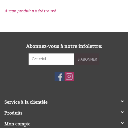
Aucun produit n'a été trouvé...
mallen
Stempels
stempelinkt
Abonnez-vous à notre infolettre:
S'ABONNER
stempelaccesoires
papier (blokjes) &
embellishments
Embellishment/bedeltjes
Service à la clientèle
Produits
Mixed Media
Mon compte