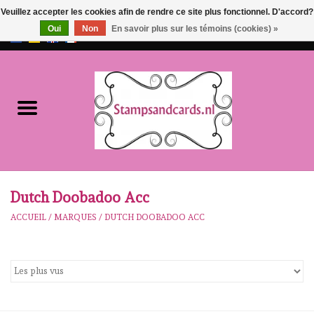
Veuillez accepter les cookies afin de rendre ce site plus fonctionnel. D'accord?
Oui
Non
En savoir plus sur les témoins (cookies) »
EUR
/
GBP
0 Articles - €0,00
Accueil
NOUVEAU!!
pre-order
Karen Burniston
Dutch Doobadoo Acc
ACCUEIL
/
MARQUES
/
DUTCH DOOBADOO ACC
Crealies
workshops
Notre Marques