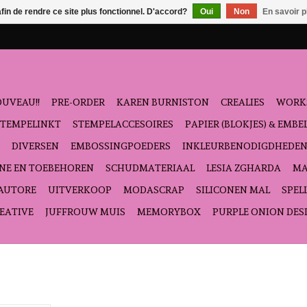
afin de rendre ce site plus fonctionnel. D'accord?
Oui
Non
En savoir p
UVEAU!!
PRE-ORDER
KAREN BURNISTON
CREALIES
WORK
STEMPELINKT
STEMPELACCESOIRES
PAPIER (BLOKJES) & EMB
DIVERSEN
EMBOSSINGPOEDERS
INKLEURBENODIGDHEDE
NE EN TOEBEHOREN
SCHUDMATERIAAL
LESIA ZGHARDA
MA
'AUTORE
UITVERKOOP
MODASCRAP
SILICONEN MAL
SPEL
EATIVE
JUFFROUW MUIS
MEMORYBOX
PURPLE ONION DES