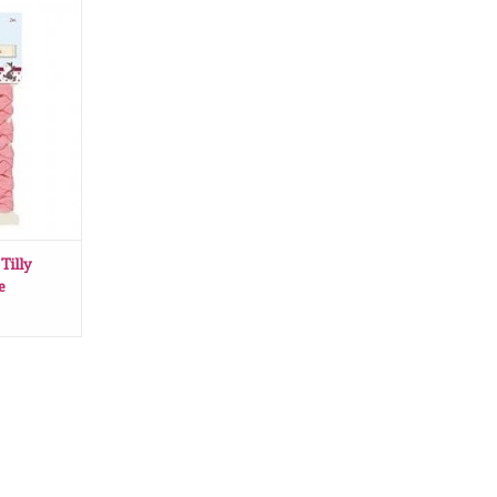
ly Dream Ric
ANIER
Tilly
e