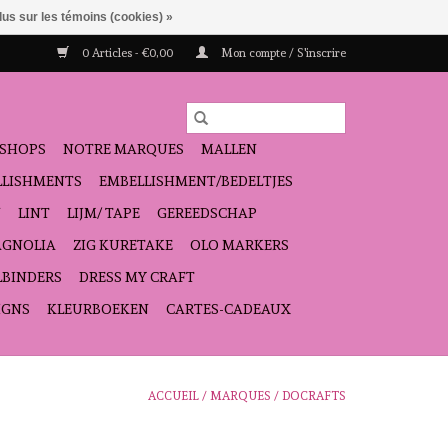
lus sur les témoins (cookies) »
0 Articles - €0,00
Mon compte / S'inscrire
SHOPS
NOTRE MARQUES
MALLEN
ELLISHMENTS
EMBELLISHMENT/BEDELTJES
N
LINT
LIJM/ TAPE
GEREEDSCHAP
GNOLIA
ZIG KURETAKE
OLO MARKERS
LBINDERS
DRESS MY CRAFT
IGNS
KLEURBOEKEN
CARTES-CADEAUX
ACCUEIL
/
MARQUES
/
DOCRAFTS