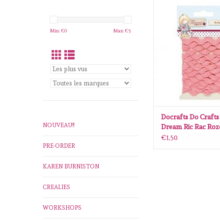
Docrafts Do Crafts Til
Rac Roze
AJOUTER AU P
Min: €
0
Max: €
5
Docrafts Do Crafts 
NOUVEAU!!
Dream Ric Rac Roz
€1,50
PRE-ORDER
KAREN BURNISTON
CREALIES
WORKSHOPS