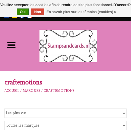
Veuillez accepter les cookies afin de rendre ce site plus fonctionnel. D'accord?
Oui
Non
En savoir plus sur les témoins (cookies) »
EUR
/
GBP
0 Articles - €0,00
Accueil
NOUVEAU!!
pre-order
Karen Burniston
craftemotions
ACCUEIL
/
MARQUES
/
CRAFTEMOTIONS
Crealies
workshops
Notre Marques