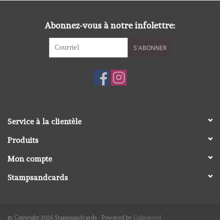
diversen
Abonnez-vous à notre infolettre:
embossingpoeders
S'ABONNER
inkleurbenodigdheden
Lint
Lijm/ tape
Service à la clientèle
Produits
gereedschap
Mon compte
stansmachine en toebehoren
Stampsandcards
schudmateriaal
© Copyright 2026 Stampsandcards - Powered by
Lightspeed