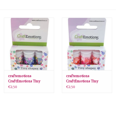
mallen
Stempels
stempelinkt
stempelaccesoires
papier (blokjes) &
embellishments
craftemotions
craftemotions
CraftEmotions Tiny
CraftEmotions Tiny
Shapes - 3 tubes - various
Shapes - 3 tubes - Love
€2,50
€2,50
Embellishment/bedeltjes
shapes 2
Mixed Media