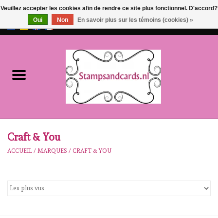
Veuillez accepter les cookies afin de rendre ce site plus fonctionnel. D'accord?
Oui
Non
En savoir plus sur les témoins (cookies) »
EUR
/
GBP
0 Articles - €0,00
Accueil
NOUVEAU!!
pre-order
Karen Burniston
Craft & You
ACCUEIL
/
MARQUES
/
CRAFT & YOU
Crealies
workshops
Notre Marques