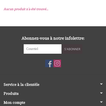
Aucun produit n'a été trouvé...
mallen
Stempels
stempelinkt
Abonnez-vous à notre infolettre:
S'ABONNER
stempelaccesoires
papier (blokjes) &
embellishments
Embellishment/bedeltjes
Service à la clientèle
Produits
Mixed Media
Mon compte