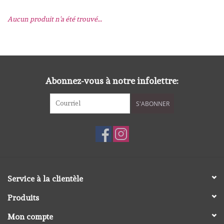
Aucun produit n'a été trouvé...
mallen
Stempels
stempelinkt
Abonnez-vous à notre infolettre:
S'ABONNER
stempelaccesoires
papier (blokjes) &
embellishments
Embellishment/bedeltjes
Service à la clientèle
Produits
Mixed Media
Mon compte