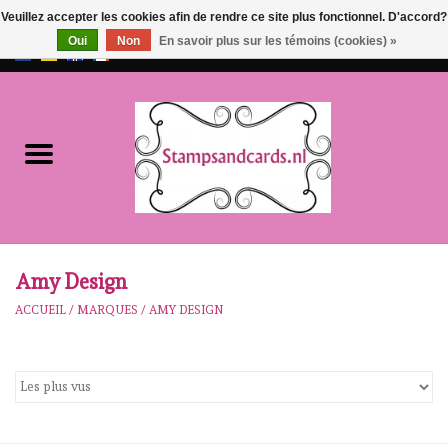
Veuillez accepter les cookies afin de rendre ce site plus fonctionnel. D'accord?
Oui
Non
En savoir plus sur les témoins (cookies) »
EUR
/
GBP
0 Articles - €0,00
Accueil
NOUVEAU!!
pre-order
Karen Burniston
Amy Design
ACCUEIL
/
MARQUES
/
AMY DESIGN
Crealies
workshops
Notre Marques