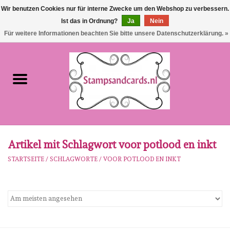
Wir benutzen Cookies nur für interne Zwecke um den Webshop zu verbessern.
Ist das in Ordnung?
Ja
Nein
EUR
/
GBP
0 Artikel - €0,00
Für weitere Informationen beachten Sie bitte unsere Datenschutzerklärung. »
Startseite
NEU!!!
pre-order
Karen Burniston
Artikel mit Schlagwort voor potlood en inkt
STARTSEITE
/
SCHLAGWORTE
/
VOOR POTLOOD EN INKT
Crealies
workshops
Unsere Marken