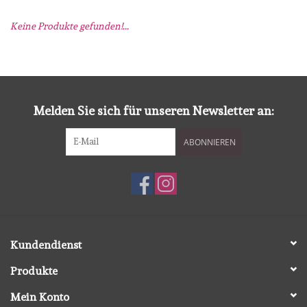
Keine Produkte gefunden!...
mallen
Stempels
stempelinkt
Melden Sie sich für unseren Newsletter an:
ABONNIEREN
stempelaccesoires
papier (blokjes) &
embellishments
Embellishment/bedeltjes
Kundendienst
Produkte
Mixed Media
Mein Konto