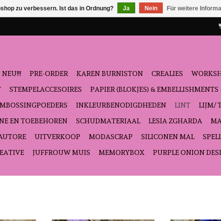
shop zu verbessern. Ist das in Ordnung?
Ja
Nein
Für weitere Inform
NEU!!!
PRE-ORDER
KAREN BURNISTON
CREALIES
WORKS
T
STEMPELACCESOIRES
PAPIER (BLOKJES) & EMBELLISHMENTS
EMBOSSINGPOEDERS
INKLEURBENODIGDHEDEN
LINT
LIJM/ 
NE EN TOEBEHOREN
SCHUDMATERIAAL
LESIA ZGHARDA
MA
'AUTORE
UITVERKOOP
MODASCRAP
SILICONEN MAL
SPEL
EATIVE
JUFFROUW MUIS
MEMORYBOX
PURPLE ONION DES