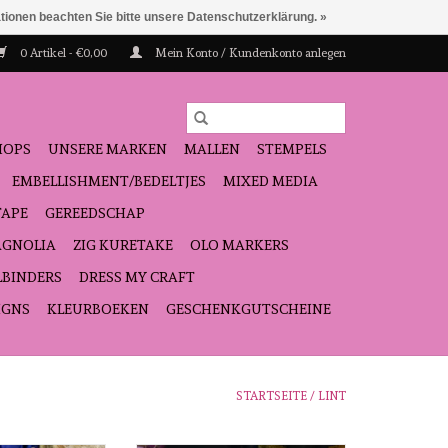
ationen beachten Sie bitte unsere Datenschutzerklärung. »
0 Artikel - €0,00
Mein Konto / Kundenkonto anlegen
HOPS
UNSERE MARKEN
MALLEN
STEMPELS
EMBELLISHMENT/BEDELTJES
MIXED MEDIA
TAPE
GEREEDSCHAP
GNOLIA
ZIG KURETAKE
OLO MARKERS
LBINDERS
DRESS MY CRAFT
IGNS
KLEURBOEKEN
GESCHENKGUTSCHEINE
STARTSEITE
/
LINT