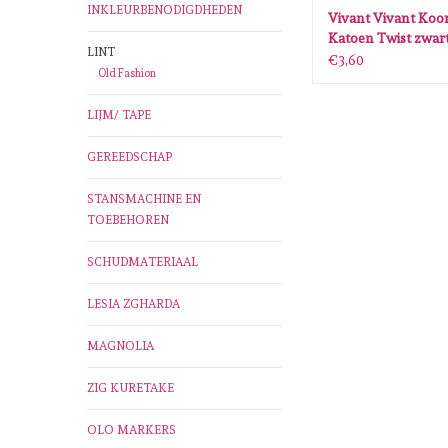
INKLEURBENODIGDHEDEN
Vivant Vivant Koo
Katoen Twist zwart 
LINT
MT 2MM
€3,60
Old Fashion
LIJM/ TAPE
GEREEDSCHAP
STANSMACHINE EN
TOEBEHOREN
SCHUDMATERIAAL
LESIA ZGHARDA
MAGNOLIA
ZIG KURETAKE
OLO MARKERS