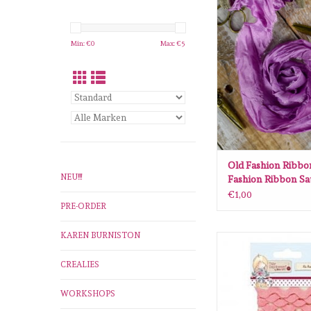
Old Fashion Ribbon O
Ribbon Satijn Peon
ZUM WARENKORB H
Min: €
0
Max: €
5
Old Fashion Ribbo
NEU!!!
Fashion Ribbon Sat
Peony OLDSB49
€1,00
PRE-ORDER
KAREN BURNISTON
Docrafts Do Crafts Til
Rac Roze
CREALIES
ZUM WARENKORB H
WORKSHOPS