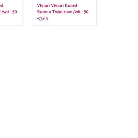
rd
Vivant Vivant Koord
/wit - 50
Katoen Twist roze /wit - 50
MT 2MM
€3,60