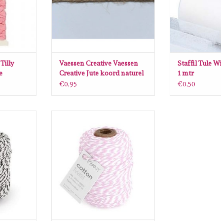
Tilly
Vaessen Creative Vaessen
Staffil Tule W
e
Creative Jute koord naturel
1 mtr
10mm per meter
€0,95
€0,50
atoen Twist
Vivant Vivant Koord Katoen Twist
MT 2MM
roze /wit - 50 MT 2MM
INZUFÜGEN
ZUM WARENKORB HINZUFÜGEN