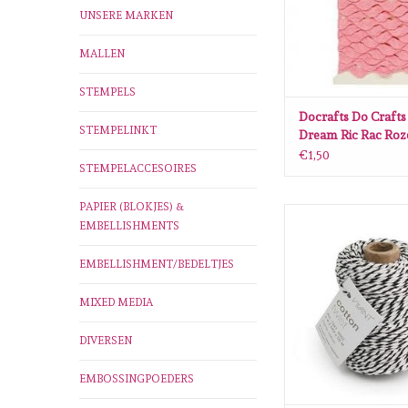
UNSERE MARKEN
MALLEN
STEMPELS
Docrafts Do Crafts 
STEMPELINKT
Dream Ric Rac Roz
€1,50
STEMPELACCESOIRES
PAPIER (BLOKJES) &
Vivant Vivant Koord K
EMBELLISHMENTS
zwart /wit - 50 
ZUM WARENKORB H
EMBELLISHMENT/BEDELTJES
MIXED MEDIA
DIVERSEN
EMBOSSINGPOEDERS