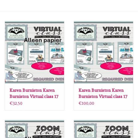
mallen
Stempels
stempelinkt
stempelaccesoires
papier (blokjes) &
embellishments
Karen Burniston Karen
Karen Burniston Karen
Burniston Virtual class 17
Burniston Virtual class 17
Okotber 2026 ALLEEN
Okotber 2026 Bundel
€32,50
€100,00
Embellishment/bedeltjes
PAPIER
Mixed Media