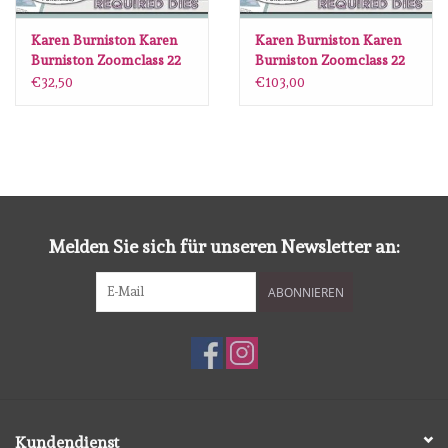
Lesia Zgharda
Karen Burniston Karen
Karen Burniston Karen
Burniston Zoomclass 22
Burniston Zoomclass 22
Magnolia
Augustus 2026 ALLEEN
Augustus 2026 Bundel
€32,50
€103,00
PAPIER
Zig Kuretake
OLO Markers
Impronte D'autore
Melden Sie sich für unseren Newsletter an:
Uitverkoop
ABONNIEREN
Modascrap
Siliconen mal
Kundendienst