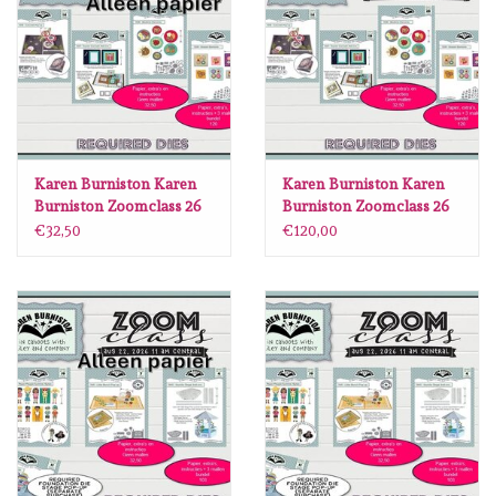
diversen
embossingpoeders
inkleurbenodigdheden
Karen Burniston Karen
Karen Burniston Karen
Lint
Burniston Zoomclass 26
Burniston Zoomclass 26
September 2026 ALLEEN
September 2026 Bundel
€32,50
€120,00
PAPIER
Lijm/ tape
gereedschap
stansmachine en toebehoren
schudmateriaal