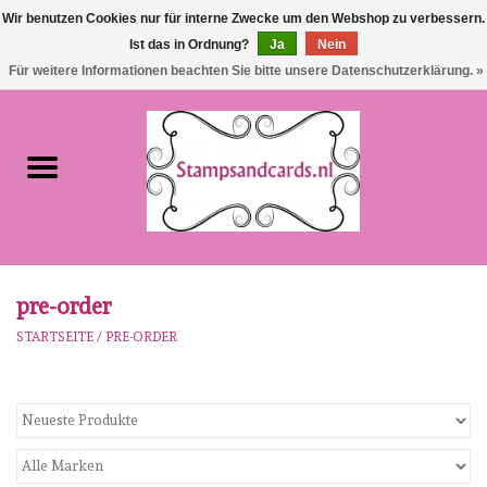
Wir benutzen Cookies nur für interne Zwecke um den Webshop zu verbessern.
Ist das in Ordnung?
Ja
Nein
EUR
/
GBP
0 Artikel - €0,00
Für weitere Informationen beachten Sie bitte unsere Datenschutzerklärung. »
Startseite
NEU!!!
pre-order
Karen Burniston
pre-order
STARTSEITE
/
PRE-ORDER
Crealies
workshops
Unsere Marken