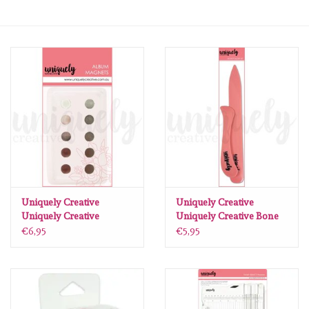
mallen
Stempels
stempelinkt
stempelaccesoires
papier (blokjes) &
embellishments
Uniquely Creative
Uniquely Creative
Uniquely Creative
Uniquely Creative Bone
magneten 10 mm set van
folderset
€6,95
€5,95
Embellishment/bedeltjes
10st
Mixed Media