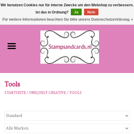
Wir benutzen Cookies nur für interne Zwecke um den Webshop zu verbessern.
Ist das in Ordnung?
Ja
Nein
EUR
/
GBP
0 Artikel - €0,00
Für weitere Informationen beachten Sie bitte unsere Datenschutzerklärung. »
Startseite
NEU!!!
pre-order
Karen Burniston
Tools
STARTSEITE
/
UNIQUELY CREATIVE
/
TOOLS
Crealies
workshops
Unsere Marken