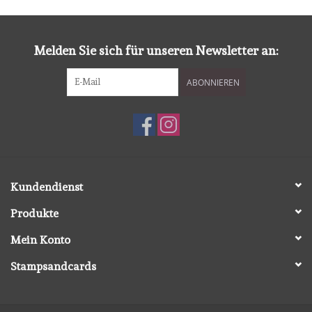
diversen
embossingpoeders
Melden Sie sich für unseren Newsletter an:
ABONNIEREN
inkleurbenodigdheden
Lint
Lijm/ tape
Kundendienst
gereedschap
Produkte
Mein Konto
stansmachine en toebehoren
Stampsandcards
schudmateriaal