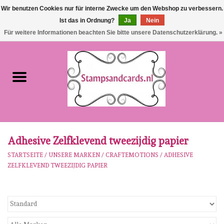
Wir benutzen Cookies nur für interne Zwecke um den Webshop zu verbessern.
Ist das in Ordnung?
Ja
Nein
EUR
/
GBP
0 Artikel - €0,00
Für weitere Informationen beachten Sie bitte unsere Datenschutzerklärung. »
Startseite
NEU!!!
pre-order
Karen Burniston
Adhesive Zelfklevend tweezijdig papier
STARTSEITE
/
UNSERE MARKEN
/
CRAFTEMOTIONS
/
ADHESIVE
Crealies
ZELFKLEVEND TWEEZIJDIG PAPIER
workshops
Unsere Marken