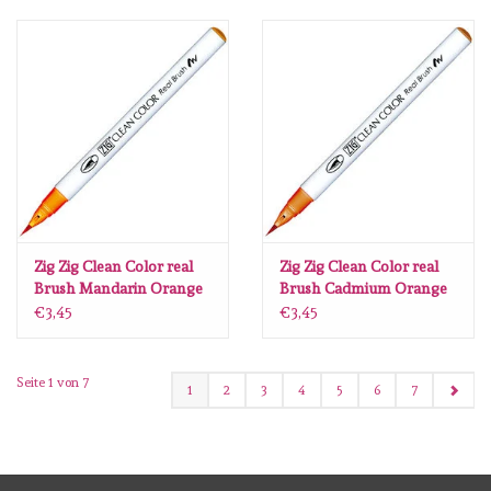
Zig Zig Clean Color real
Zig Zig Clean Color real
Brush Mandarin Orange
Brush Cadmium Orange
702
703
€3,45
€3,45
Seite 1 von 7
1
2
3
4
5
6
7