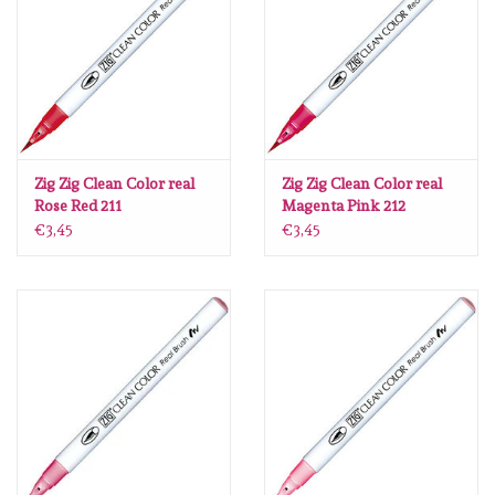
diversen
embossingpoeders
inkleurbenodigdheden
Zig Zig Clean Color real
Zig Zig Clean Color real
Lint
Rose Red 211
Magenta Pink 212
€3,45
€3,45
Lijm/ tape
gereedschap
stansmachine en toebehoren
schudmateriaal