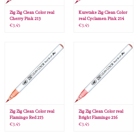
Lesia Zgharda
Zig Zig Clean Color real
Kuretake Zig Clean Color
Cherry Pink 213
real Cyclamen Pink 214
Magnolia
€3,45
€3,45
Zig Kuretake
OLO Markers
Impronte D'autore
Uitverkoop
Modascrap
Zig Zig Clean Color real
Zig Zig Clean Color real
Flamingo Red 215
Bright Flamingo 216
Siliconen mal
€3,45
€3,45