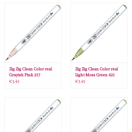
Spellbinders
Dress My Craft
Uniquely Creative
Juffrouw Muis
Memorybox
Zig Zig Clean Color real
Zig Zig Clean Color real
Grayish Pink 217
Light Moss Green 421
€3,45
€3,45
Purple Onion Designs
Kleurboeken
Geschenkgutscheine