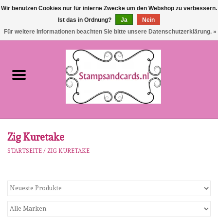
Wir benutzen Cookies nur für interne Zwecke um den Webshop zu verbessern.
Ist das in Ordnung?
Ja
Nein
EUR
/
GBP
0 Artikel - €0,00
Für weitere Informationen beachten Sie bitte unsere Datenschutzerklärung. »
Startseite
NEU!!!
pre-order
Karen Burniston
Zig Kuretake
STARTSEITE
/
ZIG KURETAKE
Crealies
workshops
Unsere Marken