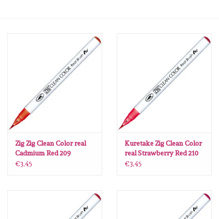
mallen
Stempels
stempelinkt
stempelaccesoires
papier (blokjes) &
embellishments
Zig Zig Clean Color real
Kuretake Zig Clean Color
Cadmium Red 209
real Strawberry Red 210
€3,45
€3,45
Embellishment/bedeltjes
Mixed Media