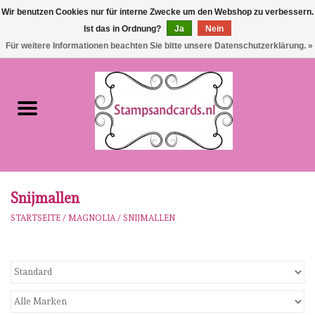
Wir benutzen Cookies nur für interne Zwecke um den Webshop zu verbessern.
Ist das in Ordnung?
Ja
Nein
EUR
/
GBP
0 Artikel - €0,00
Für weitere Informationen beachten Sie bitte unsere Datenschutzerklärung. »
Startseite
NEU!!!
pre-order
Karen Burniston
Snijmallen
STARTSEITE
/
MAGNOLIA
/
SNIJMALLEN
Crealies
workshops
Unsere Marken