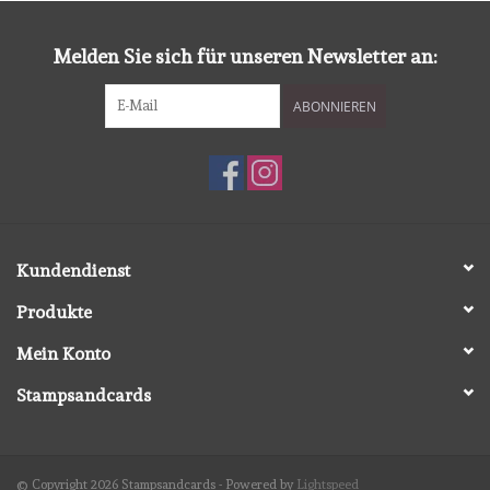
diversen
Melden Sie sich für unseren Newsletter an:
embossingpoeders
ABONNIEREN
inkleurbenodigdheden
Lint
Lijm/ tape
Kundendienst
Produkte
gereedschap
Mein Konto
stansmachine en toebehoren
Stampsandcards
schudmateriaal
© Copyright 2026 Stampsandcards - Powered by
Lightspeed