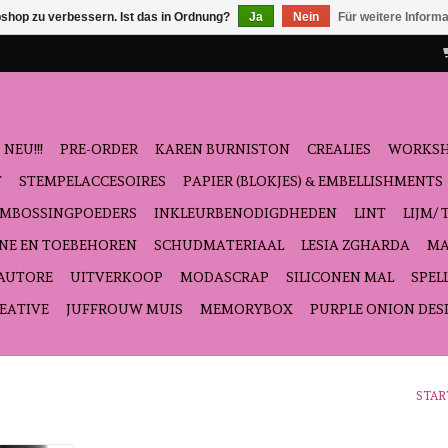
shop zu verbessern. Ist das in Ordnung?
Ja
Nein
Für weitere Inform
NEU!!!
PRE-ORDER
KAREN BURNISTON
CREALIES
WORKS
T
STEMPELACCESOIRES
PAPIER (BLOKJES) & EMBELLISHMENTS
EMBOSSINGPOEDERS
INKLEURBENODIGDHEDEN
LINT
LIJM/ 
NE EN TOEBEHOREN
SCHUDMATERIAAL
LESIA ZGHARDA
MA
'AUTORE
UITVERKOOP
MODASCRAP
SILICONEN MAL
SPEL
EATIVE
JUFFROUW MUIS
MEMORYBOX
PURPLE ONION DES
STAR