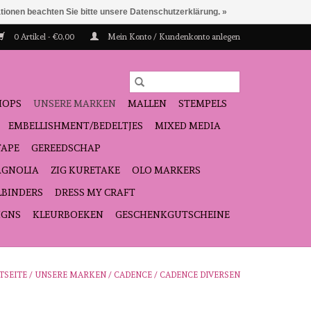
ationen beachten Sie bitte unsere Datenschutzerklärung. »
0 Artikel - €0,00
Mein Konto / Kundenkonto anlegen
HOPS
UNSERE MARKEN
MALLEN
STEMPELS
EMBELLISHMENT/BEDELTJES
MIXED MEDIA
TAPE
GEREEDSCHAP
GNOLIA
ZIG KURETAKE
OLO MARKERS
LBINDERS
DRESS MY CRAFT
IGNS
KLEURBOEKEN
GESCHENKGUTSCHEINE
TSEITE
/
UNSERE MARKEN
/
CADENCE
/
CADENCE DIVERSEN