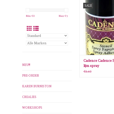
Cadence Cadence Stenci
SALE
ZUM WARENKORB H
Min: €
0
Max: €
5
Cadence Cadence S
NEU!!!
lijm spray
€6,40
PRE-ORDER
KAREN BURNISTON
CREALIES
WORKSHOPS