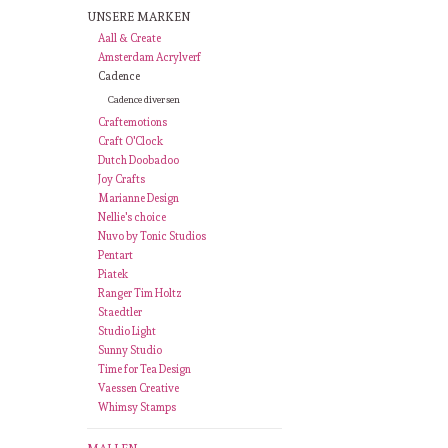
UNSERE MARKEN
Aall & Create
Amsterdam Acrylverf
Cadence
Cadence diversen
Craftemotions
Craft O'Clock
Dutch Doobadoo
Joy Crafts
Marianne Design
Nellie's choice
Nuvo by Tonic Studios
Pentart
Piatek
Ranger Tim Holtz
Staedtler
Studio Light
Sunny Studio
Time for Tea Design
Vaessen Creative
Whimsy Stamps