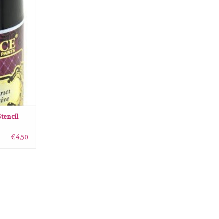
l lijm spray
INZUFÜGEN
tencil
€4,50