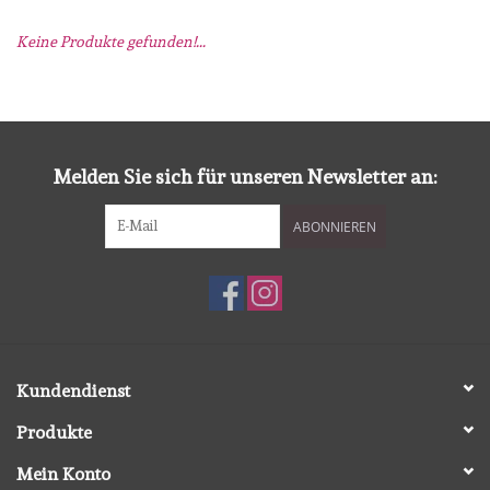
Keine Produkte gefunden!...
mallen
Stempels
stempelinkt
Melden Sie sich für unseren Newsletter an:
ABONNIEREN
stempelaccesoires
papier (blokjes) &
embellishments
Embellishment/bedeltjes
Kundendienst
Produkte
Mixed Media
Mein Konto