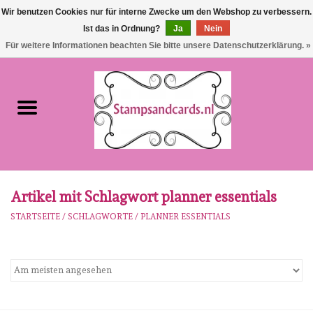
Wir benutzen Cookies nur für interne Zwecke um den Webshop zu verbessern.
Ist das in Ordnung?
Ja
Nein
EUR
/
GBP
0 Artikel - €0,00
Für weitere Informationen beachten Sie bitte unsere Datenschutzerklärung. »
Startseite
NEU!!!
pre-order
Karen Burniston
Artikel mit Schlagwort planner essentials
STARTSEITE
/
SCHLAGWORTE
/
PLANNER ESSENTIALS
Crealies
workshops
Unsere Marken