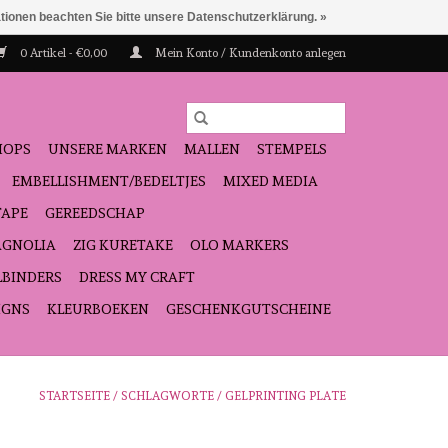
ationen beachten Sie bitte unsere Datenschutzerklärung. »
0 Artikel - €0,00
Mein Konto / Kundenkonto anlegen
HOPS
UNSERE MARKEN
MALLEN
STEMPELS
EMBELLISHMENT/BEDELTJES
MIXED MEDIA
TAPE
GEREEDSCHAP
GNOLIA
ZIG KURETAKE
OLO MARKERS
LBINDERS
DRESS MY CRAFT
IGNS
KLEURBOEKEN
GESCHENKGUTSCHEINE
STARTSEITE
/
SCHLAGWORTE
/
GELPRINTING PLATE