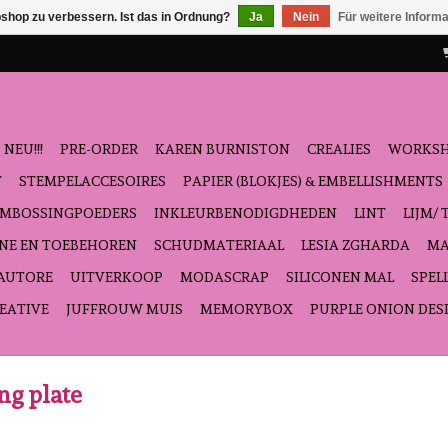
shop zu verbessern. Ist das in Ordnung?
Ja
Nein
Für weitere Inform
NEU!!!
PRE-ORDER
KAREN BURNISTON
CREALIES
WORKS
T
STEMPELACCESOIRES
PAPIER (BLOKJES) & EMBELLISHMENTS
EMBOSSINGPOEDERS
INKLEURBENODIGDHEDEN
LINT
LIJM/ 
NE EN TOEBEHOREN
SCHUDMATERIAAL
LESIA ZGHARDA
MA
'AUTORE
UITVERKOOP
MODASCRAP
SILICONEN MAL
SPEL
EATIVE
JUFFROUW MUIS
MEMORYBOX
PURPLE ONION DES
ng plate