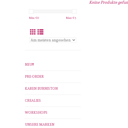
Keine Produkte gefund
Min: €
0
Max: €
5
NEU!!!
PRE-ORDER
KAREN BURNISTON
CREALIES
WORKSHOPS
UNSERE MARKEN