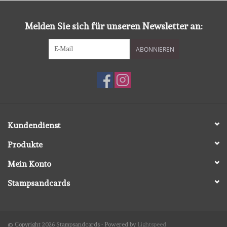
diversen
Melden Sie sich für unseren Newsletter an:
embossingpoeders
ABONNIEREN
inkleurbenodigdheden
Lint
Lijm/ tape
Kundendienst
Produkte
gereedschap
Mein Konto
stansmachine en toebehoren
Stampsandcards
schudmateriaal
© Copyright 2026 Stampsandcards - Powered by
Lightspeed