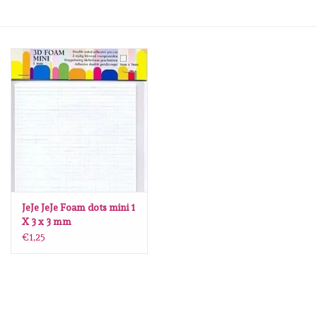
mallen
Stempels
stempelinkt
stempelaccesoires
papier (blokjes) &
embellishments
JeJe JeJe Foam dots mini 1
X 3 x 3 mm
€1,25
Embellishment/bedeltjes
Mixed Media