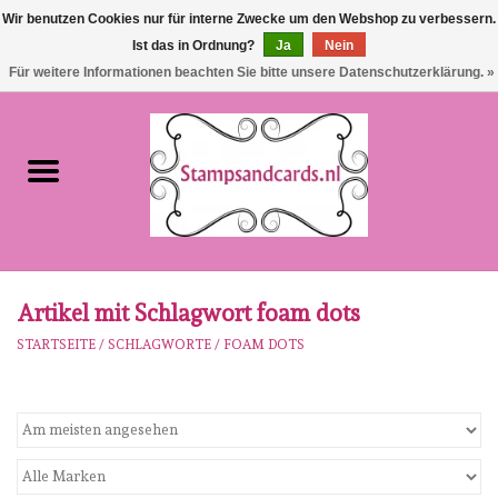
Wir benutzen Cookies nur für interne Zwecke um den Webshop zu verbessern.
Ist das in Ordnung?
Ja
Nein
EUR
/
GBP
0 Artikel - €0,00
Für weitere Informationen beachten Sie bitte unsere Datenschutzerklärung. »
Startseite
NEU!!!
pre-order
Karen Burniston
Artikel mit Schlagwort foam dots
STARTSEITE
/
SCHLAGWORTE
/
FOAM DOTS
Crealies
workshops
Unsere Marken