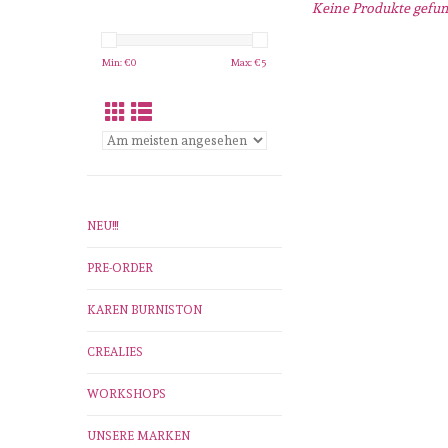
Keine Produkte gefund
Min: €
0
Max: €
5
NEU!!!
PRE-ORDER
KAREN BURNISTON
CREALIES
WORKSHOPS
UNSERE MARKEN