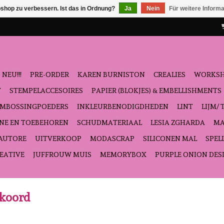
shop zu verbessern. Ist das in Ordnung?
Ja
Nein
Für weitere Inform
NEU!!!
PRE-ORDER
KAREN BURNISTON
CREALIES
WORKS
T
STEMPELACCESOIRES
PAPIER (BLOKJES) & EMBELLISHMENTS
EMBOSSINGPOEDERS
INKLEURBENODIGDHEDEN
LINT
LIJM/ 
NE EN TOEBEHOREN
SCHUDMATERIAAL
LESIA ZGHARDA
MA
'AUTORE
UITVERKOOP
MODASCRAP
SILICONEN MAL
SPEL
EATIVE
JUFFROUW MUIS
MEMORYBOX
PURPLE ONION DES
 koord