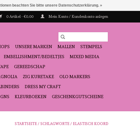
ationen beachten Sie bitte unsere Datenschutzerklärung. »
0 Artikel - €0,00
Mein Konto / Kundenkonto anlegen
HOPS
UNSERE MARKEN
MALLEN
STEMPELS
EMBELLISHMENT/BEDELTJES
MIXED MEDIA
TAPE
GEREEDSCHAP
GNOLIA
ZIG KURETAKE
OLO MARKERS
LBINDERS
DRESS MY CRAFT
IGNS
KLEURBOEKEN
GESCHENKGUTSCHEINE
STARTSEITE
/
SCHLAGWORTE
/
ELASTISCH KOORD