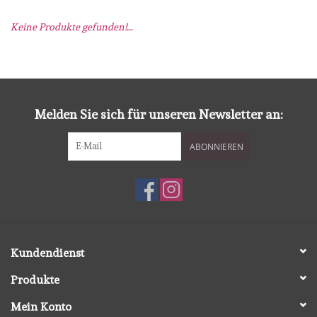
Keine Produkte gefunden!...
mallen
Stempels
stempelinkt
Melden Sie sich für unseren Newsletter an:
ABONNIEREN
stempelaccesoires
papier (blokjes) &
embellishments
Embellishment/bedeltjes
Kundendienst
Produkte
Mixed Media
Mein Konto