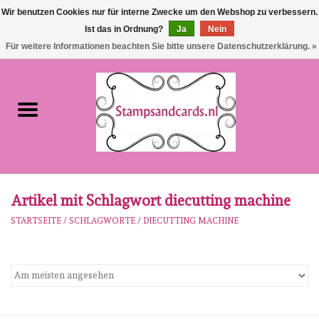
Wir benutzen Cookies nur für interne Zwecke um den Webshop zu verbessern.
Ist das in Ordnung?
Ja
Nein
EUR
/
GBP
0 Artikel - €0,00
Für weitere Informationen beachten Sie bitte unsere Datenschutzerklärung. »
Startseite
NEU!!!
pre-order
Karen Burniston
Artikel mit Schlagwort diecutting machine
STARTSEITE
/
SCHLAGWORTE
/
DIECUTTING MACHINE
Crealies
workshops
Unsere Marken