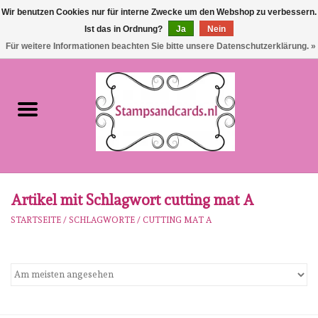
Wir benutzen Cookies nur für interne Zwecke um den Webshop zu verbessern.
Ist das in Ordnung?
Ja
Nein
EUR
/
GBP
0 Artikel - €0,00
Für weitere Informationen beachten Sie bitte unsere Datenschutzerklärung. »
Startseite
NEU!!!
pre-order
Karen Burniston
Artikel mit Schlagwort cutting mat A
STARTSEITE
/
SCHLAGWORTE
/
CUTTING MAT A
Crealies
workshops
Unsere Marken