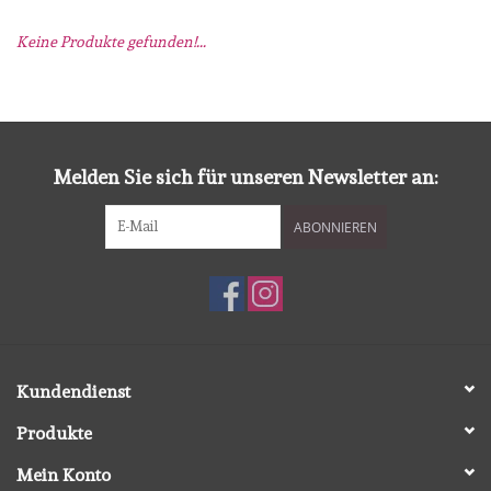
Keine Produkte gefunden!...
mallen
Stempels
stempelinkt
Melden Sie sich für unseren Newsletter an:
ABONNIEREN
stempelaccesoires
papier (blokjes) &
embellishments
Embellishment/bedeltjes
Kundendienst
Produkte
Mixed Media
Mein Konto