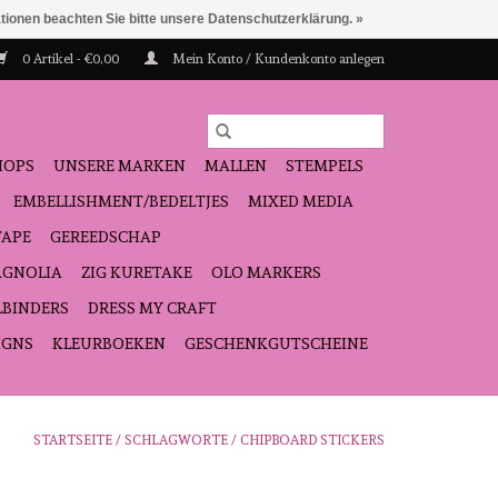
ationen beachten Sie bitte unsere Datenschutzerklärung. »
0 Artikel - €0,00
Mein Konto / Kundenkonto anlegen
HOPS
UNSERE MARKEN
MALLEN
STEMPELS
EMBELLISHMENT/BEDELTJES
MIXED MEDIA
TAPE
GEREEDSCHAP
GNOLIA
ZIG KURETAKE
OLO MARKERS
LBINDERS
DRESS MY CRAFT
IGNS
KLEURBOEKEN
GESCHENKGUTSCHEINE
STARTSEITE
/
SCHLAGWORTE
/
CHIPBOARD STICKERS