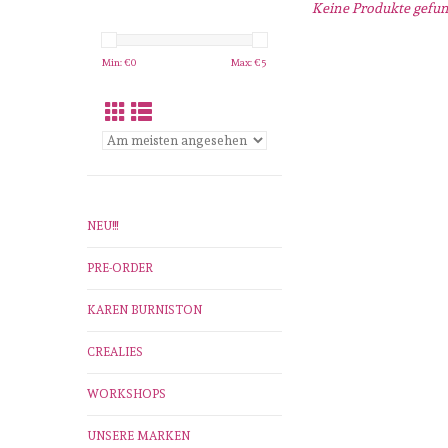
Keine Produkte gefund
Min: €
0
Max: €
5
NEU!!!
PRE-ORDER
KAREN BURNISTON
CREALIES
WORKSHOPS
UNSERE MARKEN