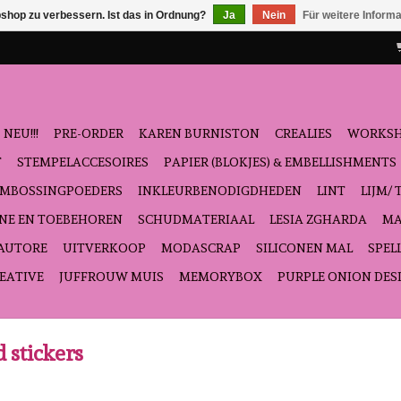
shop zu verbessern. Ist das in Ordnung?
Ja
Nein
Für weitere Inform
NEU!!!
PRE-ORDER
KAREN BURNISTON
CREALIES
WORKS
T
STEMPELACCESOIRES
PAPIER (BLOKJES) & EMBELLISHMENTS
EMBOSSINGPOEDERS
INKLEURBENODIGDHEDEN
LINT
LIJM/ 
NE EN TOEBEHOREN
SCHUDMATERIAAL
LESIA ZGHARDA
MA
'AUTORE
UITVERKOOP
MODASCRAP
SILICONEN MAL
SPEL
EATIVE
JUFFROUW MUIS
MEMORYBOX
PURPLE ONION DES
 stickers