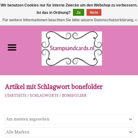
Wir benutzen Cookies nur für interne Zwecke um den Webshop zu verbessern.
Ist das in Ordnung?
Ja
Nein
EUR
/
GBP
0 Artikel - €0,00
Für weitere Informationen beachten Sie bitte unsere Datenschutzerklärung. »
Startseite
NEU!!!
pre-order
Karen Burniston
Artikel mit Schlagwort bonefolder
STARTSEITE
/
SCHLAGWORTE
/
BONEFOLDER
Crealies
workshops
Unsere Marken