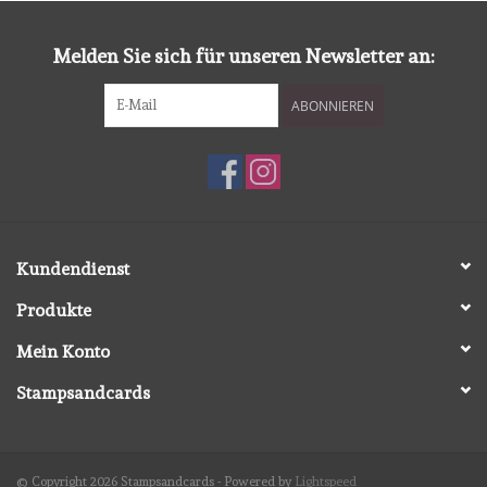
diversen
Melden Sie sich für unseren Newsletter an:
embossingpoeders
ABONNIEREN
inkleurbenodigdheden
Lint
Lijm/ tape
Kundendienst
Produkte
gereedschap
Mein Konto
stansmachine en toebehoren
Stampsandcards
schudmateriaal
© Copyright 2026 Stampsandcards - Powered by
Lightspeed