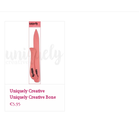
mallen
Stempels
stempelinkt
stempelaccesoires
papier (blokjes) &
embellishments
Uniquely Creative
Uniquely Creative Bone
folderset
€5,95
Embellishment/bedeltjes
Mixed Media