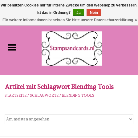
Wir benutzen Cookies nur für interne Zwecke um den Webshop zu verbessern.
Ist das in Ordnung?
Ja
Nein
EUR
/
GBP
0 Artikel - €0,00
Für weitere Informationen beachten Sie bitte unsere Datenschutzerklärung. »
Startseite
NEU!!!
pre-order
Karen Burniston
Artikel mit Schlagwort Blending Tools
STARTSEITE
/
SCHLAGWORTE
/
BLENDING TOOLS
Crealies
workshops
Unsere Marken