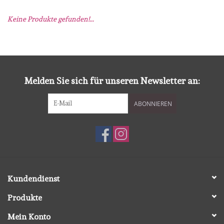
Keine Produkte gefunden!...
mallen
Stempels
stempelinkt
Melden Sie sich für unseren Newsletter an:
ABONNIEREN
stempelaccesoires
papier (blokjes) &
embellishments
Embellishment/bedeltjes
Kundendienst
Produkte
Mixed Media
Mein Konto