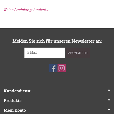
Keine Produkte gefunden!...
mallen
Stempels
stempelinkt
Melden Sie sich für unseren Newsletter an:
ABONNIEREN
stempelaccesoires
papier (blokjes) &
embellishments
Embellishment/bedeltjes
Kundendienst
Produkte
Mixed Media
Mein Konto