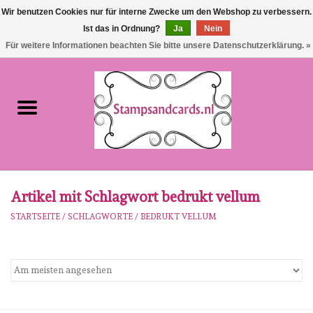
Wir benutzen Cookies nur für interne Zwecke um den Webshop zu verbessern.
Ist das in Ordnung?
Ja
Nein
EUR
/
GBP
0 Artikel - €0,00
Für weitere Informationen beachten Sie bitte unsere Datenschutzerklärung. »
Startseite
NEU!!!
pre-order
Karen Burniston
Artikel mit Schlagwort bedrukt vellum
STARTSEITE
/
SCHLAGWORTE
/
BEDRUKT VELLUM
Crealies
workshops
Unsere Marken