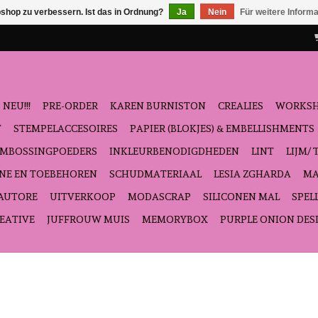
shop zu verbessern. Ist das in Ordnung?
Ja
Nein
Für weitere Inform
NEU!!!
PRE-ORDER
KAREN BURNISTON
CREALIES
WORKS
T
STEMPELACCESOIRES
PAPIER (BLOKJES) & EMBELLISHMENTS
EMBOSSINGPOEDERS
INKLEURBENODIGDHEDEN
LINT
LIJM/ 
NE EN TOEBEHOREN
SCHUDMATERIAAL
LESIA ZGHARDA
MA
'AUTORE
UITVERKOOP
MODASCRAP
SILICONEN MAL
SPEL
EATIVE
JUFFROUW MUIS
MEMORYBOX
PURPLE ONION DES