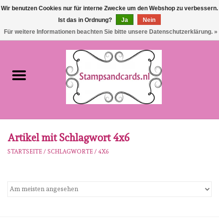
Wir benutzen Cookies nur für interne Zwecke um den Webshop zu verbessern.
Ist das in Ordnung?
Ja
Nein
EUR
/
GBP
0 Artikel - €0,00
Für weitere Informationen beachten Sie bitte unsere Datenschutzerklärung. »
Startseite
NEU!!!
pre-order
Karen Burniston
Artikel mit Schlagwort 4x6
STARTSEITE
/
SCHLAGWORTE
/
4X6
Crealies
workshops
Unsere Marken