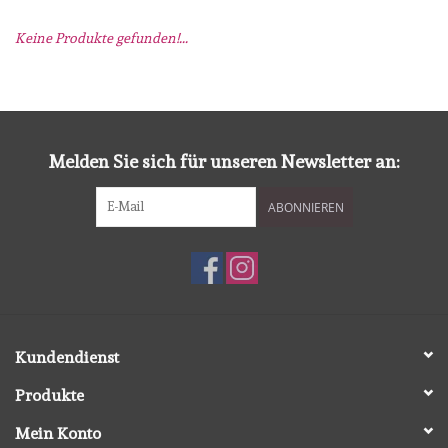
Keine Produkte gefunden!...
mallen
Stempels
stempelinkt
Melden Sie sich für unseren Newsletter an:
ABONNIEREN
stempelaccesoires
papier (blokjes) &
embellishments
Embellishment/bedeltjes
Kundendienst
Produkte
Mixed Media
Mein Konto