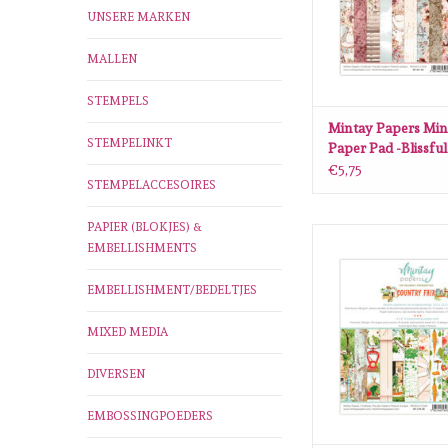
UNSERE MARKEN
MALLEN
STEMPELS
Mintay Papers Mint
STEMPELINKT
Paper Pad -Blissfu
MT-BLT-08
€5,75
STEMPELACCESOIRES
PAPIER (BLOKJES) &
Mintay Papers Mintay 
EMBELLISHMENTS
Pad -County Fair M
ZUM WARENKORB H
EMBELLISHMENT/BEDELTJES
MIXED MEDIA
DIVERSEN
EMBOSSINGPOEDERS