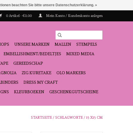
ationen beachten Sie bitte unsere Datenschutzerklärung. »
0 Artikel - €0,00
Mein Konto / Kundenkonto anlegen
HOPS
UNSERE MARKEN
MALLEN
STEMPELS
EMBELLISHMENT/BEDELTJES
MIXED MEDIA
TAPE
GEREEDSCHAP
GNOLIA
ZIG KURETAKE
OLO MARKERS
LBINDERS
DRESS MY CRAFT
IGNS
KLEURBOEKEN
GESCHENKGUTSCHEINE
STARTSEITE
/
SCHLAGWORTE
/
15 X15 CM