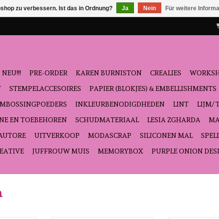
shop zu verbessern. Ist das in Ordnung?
Ja
Nein
Für weitere Inform
NEU!!!
PRE-ORDER
KAREN BURNISTON
CREALIES
WORKS
T
STEMPELACCESOIRES
PAPIER (BLOKJES) & EMBELLISHMENTS
EMBOSSINGPOEDERS
INKLEURBENODIGDHEDEN
LINT
LIJM/ 
NE EN TOEBEHOREN
SCHUDMATERIAAL
LESIA ZGHARDA
MA
'AUTORE
UITVERKOOP
MODASCRAP
SILICONEN MAL
SPEL
EATIVE
JUFFROUW MUIS
MEMORYBOX
PURPLE ONION DES
m