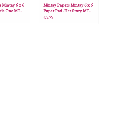
 Mintay 6 x 6
Mintay Papers Mintay 6 x 6
ttle One MT-
Paper Pad -Her Story MT-
HER-08
€5,75