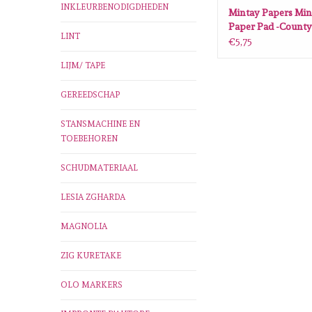
INKLEURBENODIGDHEDEN
Mintay Papers Mint
Paper Pad -County
LINT
CTR-08
€5,75
LIJM/ TAPE
GEREEDSCHAP
STANSMACHINE EN
TOEBEHOREN
SCHUDMATERIAAL
LESIA ZGHARDA
MAGNOLIA
ZIG KURETAKE
OLO MARKERS