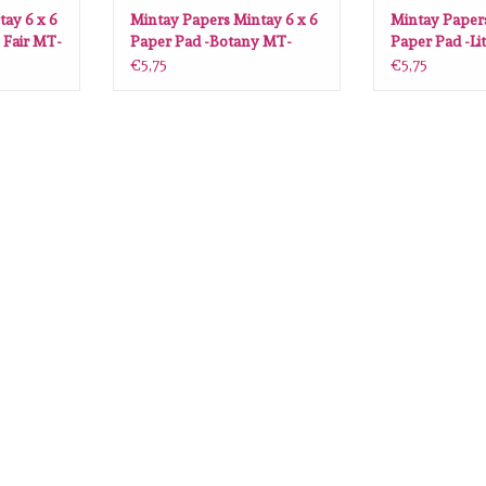
ay 6 x 6
Mintay Papers Mintay 6 x 6
Mintay Papers
 Fair MT-
Paper Pad -Botany MT-
Paper Pad -Li
BOT-08
LTO-08
€5,75
€5,75