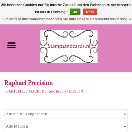
Wir benutzen Cookies nur für interne Zwecke um den Webshop zu verbessern.
Ist das in Ordnung?
Ja
Nein
EUR
/
GBP
0 Artikel - €0,00
Für weitere Informationen beachten Sie bitte unsere Datenschutzerklärung. »
Startseite
NEU!!!
pre-order
Karen Burniston
Raphael Precision
STARTSEITE
/
MARKEN
/
RAPHAEL PRECISION
Crealies
workshops
Unsere Marken