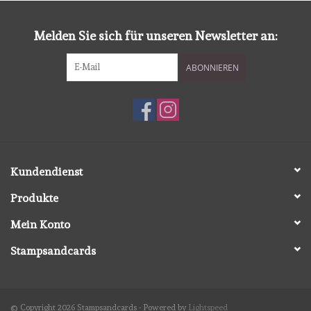
diversen
Melden Sie sich für unseren Newsletter an:
embossingpoeders
ABONNIEREN
inkleurbenodigdheden
Lint
Lijm/ tape
Kundendienst
Produkte
gereedschap
Mein Konto
stansmachine en toebehoren
Stampsandcards
schudmateriaal
© Copyright 2026 Stampsandcards - Powered by
Lightspeed