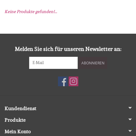
Keine Produkte gefunden!...
mallen
Stempels
stempelinkt
Melden Sie sich für unseren Newsletter an:
ABONNIEREN
stempelaccesoires
papier (blokjes) &
embellishments
Embellishment/bedeltjes
Kundendienst
Produkte
Mixed Media
Mein Konto