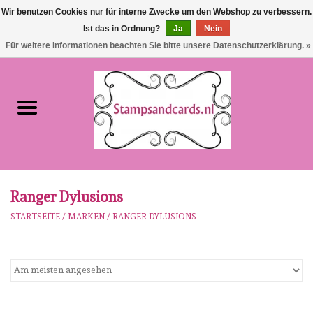
Wir benutzen Cookies nur für interne Zwecke um den Webshop zu verbessern.
Ist das in Ordnung?
Ja
Nein
EUR
/
GBP
0 Artikel - €0,00
Für weitere Informationen beachten Sie bitte unsere Datenschutzerklärung. »
Startseite
NEU!!!
pre-order
Karen Burniston
Ranger Dylusions
STARTSEITE
/
MARKEN
/
RANGER DYLUSIONS
Crealies
workshops
Unsere Marken