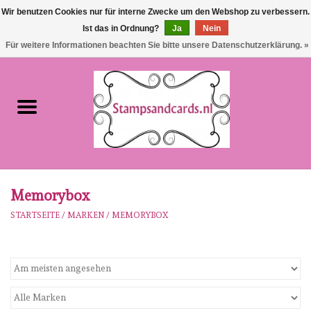
Wir benutzen Cookies nur für interne Zwecke um den Webshop zu verbessern.
Ist das in Ordnung?
Ja
Nein
EUR
/
GBP
0 Artikel - €0,00
Für weitere Informationen beachten Sie bitte unsere Datenschutzerklärung. »
Startseite
NEU!!!
pre-order
Karen Burniston
Memorybox
STARTSEITE
/
MARKEN
/
MEMORYBOX
Crealies
workshops
Unsere Marken