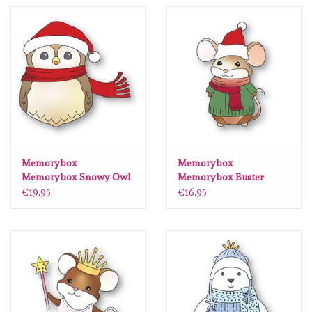
Spellbinders
Dress My Craft
Uniquely Creative
Juffrouw Muis
Memorybox
Memorybox
Memorybox
Memorybox Snowy Owl
Memorybox Buster
craft die 94911
Mouse Craft Die
€19,95
€16,95
Purple Onion Designs
Kleurboeken
Geschenkgutscheine