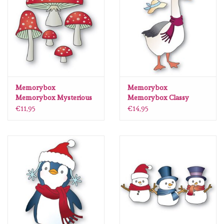
Memorybox
Memorybox
Memorybox Mysterious
Memorybox Classy
Mushrooms craft die
Goose craft die 94826
€11,95
€14,95
94818