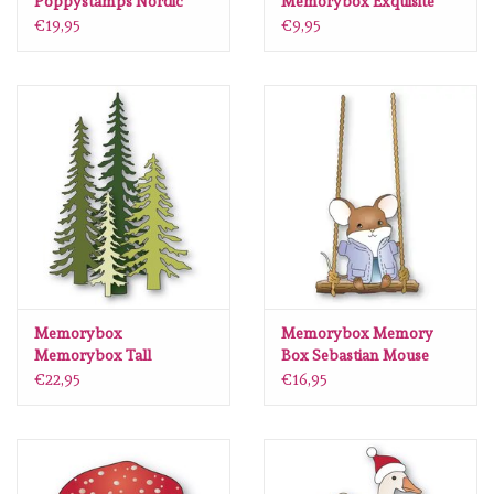
Poppystamps Nordic
Memorybox Exquisite
Bundled Fox craft die
Butterflies craft die 94771
€19,95
€9,95
2724
Memorybox
Memorybox Memory
Memorybox Tall
Box Sebastian Mouse
Evergreen Trees craft die
Craft Die 94954
€22,95
€16,95
94939