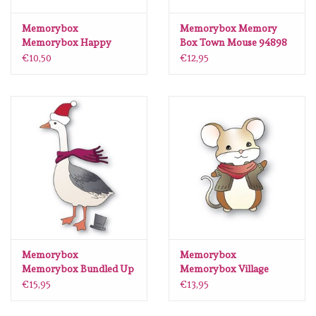
Lesia Zgharda
Memorybox
Memorybox Memory
Memorybox Happy
Box Town Mouse 94898
Magnolia
Mouse craft die
€10,50
€12,95
Zig Kuretake
OLO Markers
Impronte D'autore
Uitverkoop
Modascrap
Memorybox
Memorybox
Memorybox Bundled Up
Memorybox Village
Goose craft die 94829
Mouse craft die
Siliconen mal
€15,95
€13,95