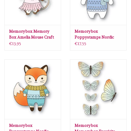
Memorybox Memory
Memorybox
Box Amelia Mouse Craft
Poppystamps Nordic
Die 94955
Bundled Bear craft die
€13,95
€17,55
2643
Memorybox
Memorybox