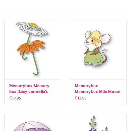
mallen
Stempels
stempelinkt
stempelaccesoires
papier (blokjes) &
embellishments
Memorybox Memory
Memorybox
Box Daisy umbrella's
Memorybox Milo Mouse
94895
craft die
€12,95
€12,95
Embellishment/bedeltjes
Mixed Media