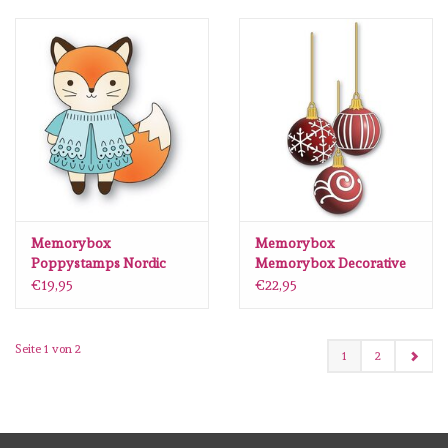
Memorybox
Memorybox
Poppystamps Nordic
Memorybox Decorative
Happy Fox craft die 2733
Ornaments craft die
€19,95
€22,95
94910
Seite 1 von 2
1
2