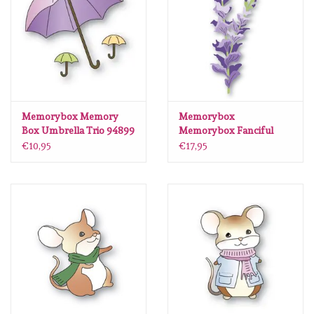
diversen
embossingpoeders
inkleurbenodigdheden
Memorybox Memory
Memorybox
Lint
Box Umbrella Trio 94899
Memorybox Fanciful
Gladiola Stem craft die
€10,95
€17,95
94791
Lijm/ tape
gereedschap
stansmachine en toebehoren
schudmateriaal