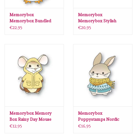
Memorybox
Memorybox
Memorybox Bundled
Memorybox Stylish
Penguin craft die
Snowmen Trio craft die
€22,95
€20,95
Memorybox Memory
Memorybox
Box Rainy Day Mouse
Poppystamps Nordic
Craft Die 94897
Bundled Bunny craft die
€12,95
€16,95
2708