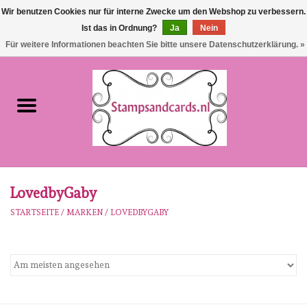
Wir benutzen Cookies nur für interne Zwecke um den Webshop zu verbessern.
Ist das in Ordnung?
Ja
Nein
EUR
/
GBP
0 Artikel - €0,00
Für weitere Informationen beachten Sie bitte unsere Datenschutzerklärung. »
Startseite
NEU!!!
pre-order
Karen Burniston
LovedbyGaby
STARTSEITE
/
MARKEN
/
LOVEDBYGABY
Crealies
workshops
Unsere Marken