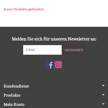
Keine Produkte gefunden!...
mallen
Stempels
stempelinkt
Melden Sie sich für unseren Newsletter an:
ABONNIEREN
stempelaccesoires
papier (blokjes) &
embellishments
Embellishment/bedeltjes
Kundendienst
Produkte
Mixed Media
Mein Konto