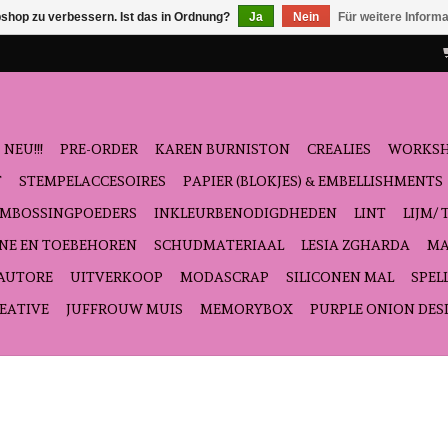
shop zu verbessern. Ist das in Ordnung?
Ja
Nein
Für weitere Inform
NEU!!!
PRE-ORDER
KAREN BURNISTON
CREALIES
WORKS
T
STEMPELACCESOIRES
PAPIER (BLOKJES) & EMBELLISHMENTS
EMBOSSINGPOEDERS
INKLEURBENODIGDHEDEN
LINT
LIJM/ 
NE EN TOEBEHOREN
SCHUDMATERIAAL
LESIA ZGHARDA
MA
'AUTORE
UITVERKOOP
MODASCRAP
SILICONEN MAL
SPEL
EATIVE
JUFFROUW MUIS
MEMORYBOX
PURPLE ONION DES