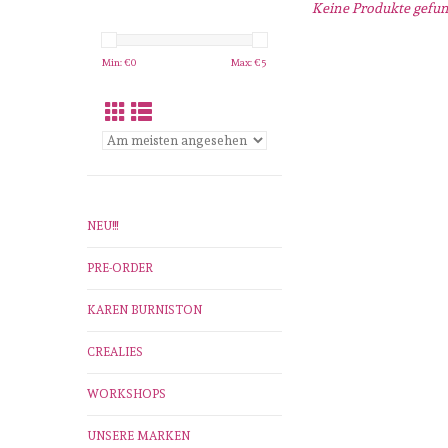
Keine Produkte gefund
Min: €
0
Max: €
5
NEU!!!
PRE-ORDER
KAREN BURNISTON
CREALIES
WORKSHOPS
UNSERE MARKEN