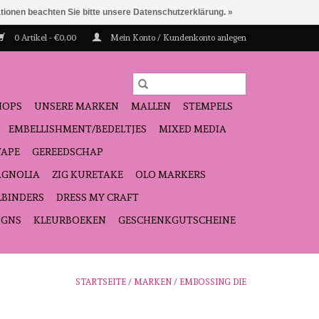
ationen beachten Sie bitte unsere Datenschutzerklärung. »
0 Artikel - €0,00
Mein Konto / Kundenkonto anlegen
HOPS
UNSERE MARKEN
MALLEN
STEMPELS
EMBELLISHMENT/BEDELTJES
MIXED MEDIA
TAPE
GEREEDSCHAP
GNOLIA
ZIG KURETAKE
OLO MARKERS
LBINDERS
DRESS MY CRAFT
IGNS
KLEURBOEKEN
GESCHENKGUTSCHEINE
STARTSEITE
/
MARKEN
/
EMBOSSING DIE