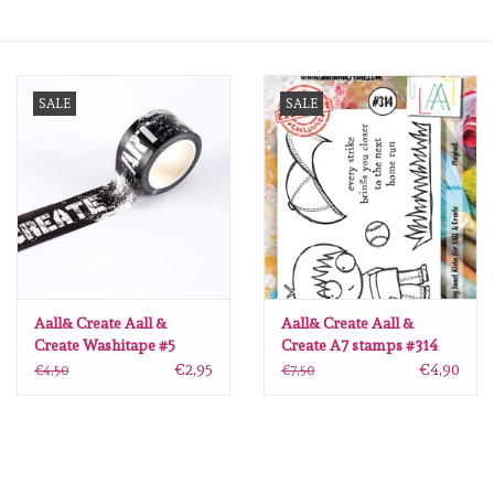
mallen
SALE
SALE
Stempels
stempelinkt
stempelaccesoires
papier (blokjes) &
embellishments
Aall& Create Aall &
Aall& Create Aall &
Create Washitape #5
Create A7 stamps #314
€2,95
€4,90
€4,50
€7,50
Embellishment/bedeltjes
Mixed Media