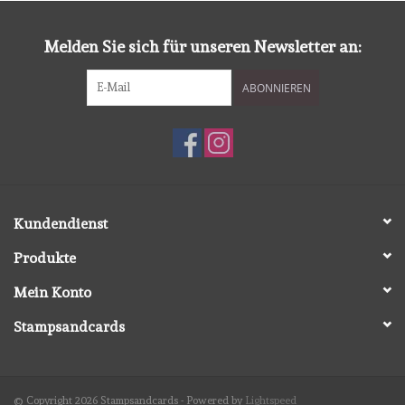
diversen
Melden Sie sich für unseren Newsletter an:
embossingpoeders
ABONNIEREN
inkleurbenodigdheden
Lint
Lijm/ tape
Kundendienst
Produkte
gereedschap
Mein Konto
stansmachine en toebehoren
Stampsandcards
schudmateriaal
© Copyright 2026 Stampsandcards - Powered by
Lightspeed