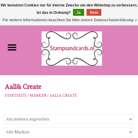
Wir benutzen Cookies nur für interne Zwecke um den Webshop zu verbessern.
Ist das in Ordnung?
Ja
Nein
EUR
/
GBP
0 Artikel - €0,00
Für weitere Informationen beachten Sie bitte unsere Datenschutzerklärung. »
Startseite
NEU!!!
pre-order
Karen Burniston
Aall& Create
STARTSEITE
/
MARKEN
/
AALL& CREATE
Crealies
workshops
Unsere Marken