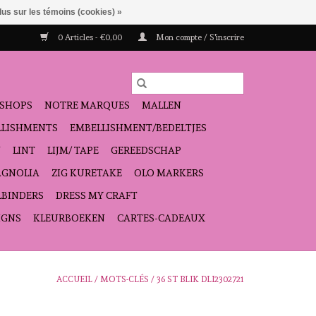
lus sur les témoins (cookies) »
0 Articles - €0,00
Mon compte / S'inscrire
SHOPS
NOTRE MARQUES
MALLEN
ELLISHMENTS
EMBELLISHMENT/BEDELTJES
N
LINT
LIJM/ TAPE
GEREEDSCHAP
GNOLIA
ZIG KURETAKE
OLO MARKERS
LBINDERS
DRESS MY CRAFT
IGNS
KLEURBOEKEN
CARTES-CADEAUX
ACCUEIL
/
MOTS-CLÉS
/
36 ST BLIK DLI2302721