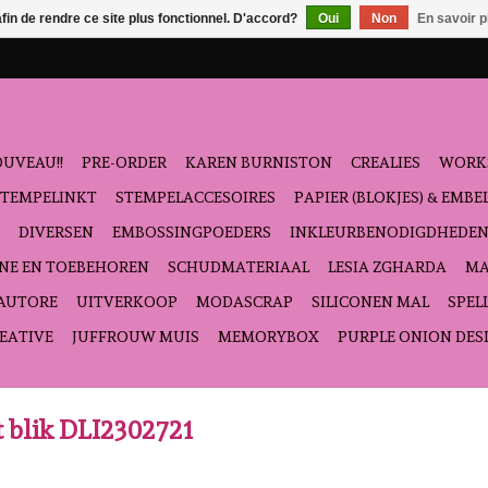
afin de rendre ce site plus fonctionnel. D'accord?
Oui
Non
En savoir p
UVEAU!!
PRE-ORDER
KAREN BURNISTON
CREALIES
WORK
STEMPELINKT
STEMPELACCESOIRES
PAPIER (BLOKJES) & EMB
DIVERSEN
EMBOSSINGPOEDERS
INKLEURBENODIGDHEDE
NE EN TOEBEHOREN
SCHUDMATERIAAL
LESIA ZGHARDA
MA
'AUTORE
UITVERKOOP
MODASCRAP
SILICONEN MAL
SPEL
EATIVE
JUFFROUW MUIS
MEMORYBOX
PURPLE ONION DES
t blik DLI2302721