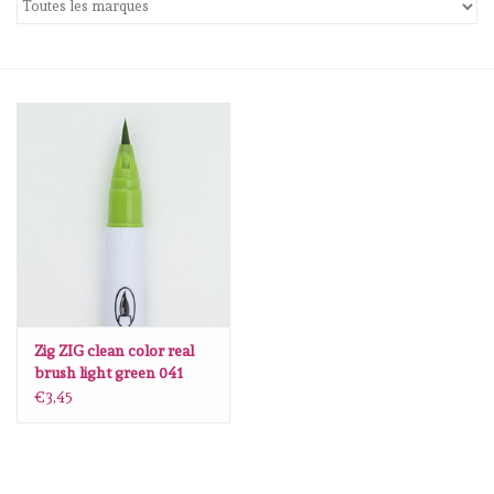
mallen
Stempels
stempelinkt
stempelaccesoires
papier (blokjes) &
embellishments
Zig ZIG clean color real
brush light green 041
Embellishment/bedeltjes
€3,45
Mixed Media