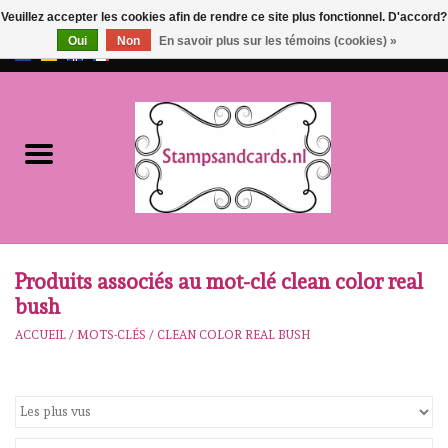
Veuillez accepter les cookies afin de rendre ce site plus fonctionnel. D'accord?
Oui
Non
En savoir plus sur les témoins (cookies) »
EUR
/
GBP
0 Articles - €0,00
Accueil
NOUVEAU!!
pre-order
Karen Burniston
Produits associés au mot-clé clean color real
bush
Crealies
ACCUEIL
/
MOTS-CLÉS
/
CLEAN COLOR REAL BUSH
workshops
Notre Marques