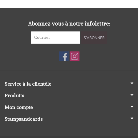
diversen
embossingpoeders
Abonnez-vous à notre infolettre:
inkleurbenodigdheden
S'ABONNER
Lint
Lijm/ tape
Service à la clientèle
gereedschap
Produits
stansmachine en toebehoren
Mon compte
Stampsandcards
schudmateriaal